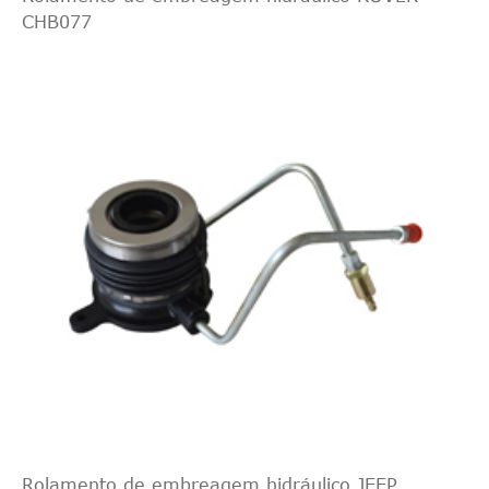
CHB077
Rolamento de embreagem hidráulico JEEP