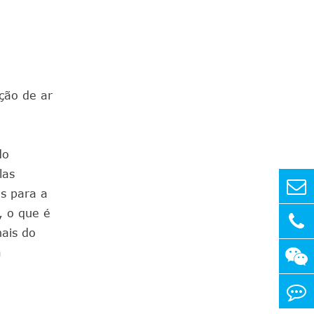
ção de ar
do
las
s para a
, o que é
nais do
m