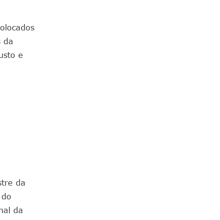
olocados
s da
usto e
stre da
 do
nal da