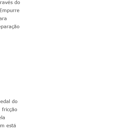
través do
; Empurre
ara
eparação
pedal do
 fricção
ela
em está