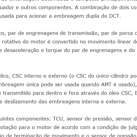
uador e outros componentes. A combinação de dois co
usada para acionar a embreagem dupla do DCT.
co, par de engrenagens de transmissão, par de porca 
o rotativo do motor é convertido no movimento linear d
 de desaceleração e torque do par de engrenagens e do
áulico, CSC interno e externo (o CSC do único-cilindro p
mbreagem única pode ser usada quando AMT é usado),
 é transmitido para dentro e fora através do óleo CSC, 
e deslizamento das embreagens interna e externa.
eguintes componentes: TCU, sensor de pressão, sensor 
rotação para o motor de acordo com a condição de ju
ção de terminação de movimento e o sensor de pressão