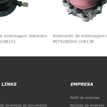
e embreagem hidráulico
Rolamento de embreagem h
 CHB123
MITSUBISHI CHB138
 LINKS
EMPRESA
Perfil da empresa
 de download de documento
Notícias da empresa