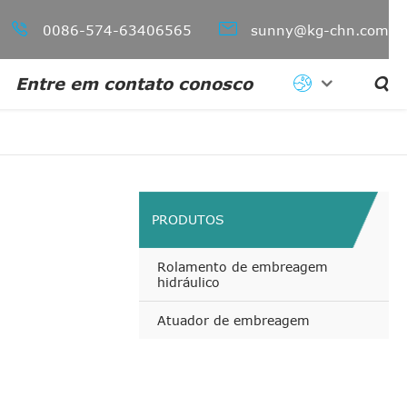


0086-574-63406565
sunny@kg-chn.com
Entre em contato conosco

PRODUTOS
Rolamento de embreagem
hidráulico
Atuador de embreagem