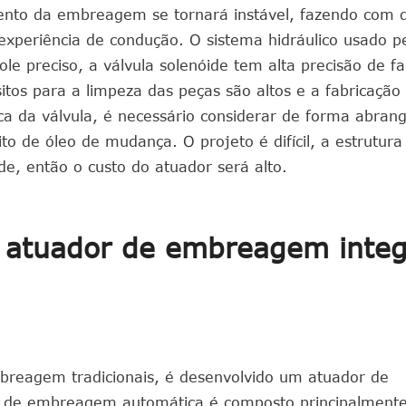
lamento da embreagem se tornará instável, fazendo com 
experiência de condução. O sistema hidráulico usado p
ole preciso, a válvula solenóide tem alta precisão de f
itos para a limpeza das peças são altos e a fabricação
placa da válvula, é necessário considerar de forma abran
to de óleo de mudança. O projeto é difícil, a estrutura
e, então o custo do atuador será alto.
o atuador de embreagem inte
breagem tradicionais, é desenvolvido um atuador de
r de embreagem automática é composto principalment