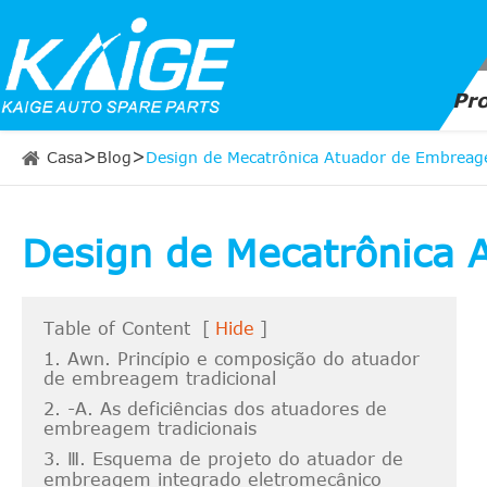
Pr
Casa
Blog
Design de Mecatrônica Atuador de Embrea
Design de Mecatrônica
Table of Content
[
Hide
]
1. Awn. Princípio e composição do atuador
de embreagem tradicional
2. -A. As deficiências dos atuadores de
embreagem tradicionais
3. Ⅲ. Esquema de projeto do atuador de
embreagem integrado eletromecânico