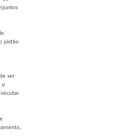
njuntos
de
o pistão
ode ser
 o
Executar
de
lgamento,