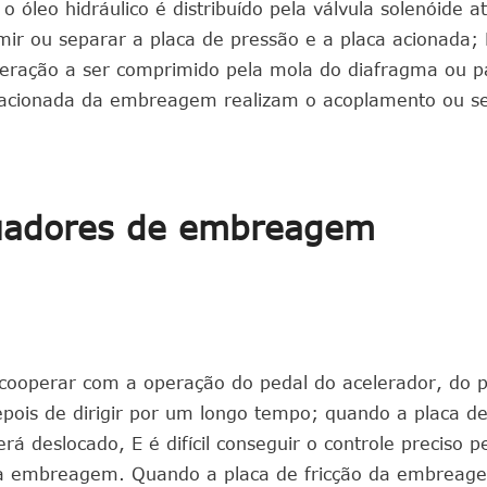
leo hidráulico é distribuído pela válvula solenóide a
imir ou separar a placa de pressão e a placa acionada
iberação a ser comprimido pela mola do diafragma ou p
a acionada da embreagem realizam o acoplamento ou s
atuadores de embreagem
cooperar com a operação do pedal do acelerador, do 
epois de dirigir por um longo tempo; quando a placa de
 deslocado, E é difícil conseguir o controle preciso p
a embreagem. Quando a placa de fricção da embreag