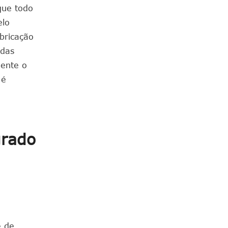
que todo
elo
abricação
 das
gente o
 é
grado
e de