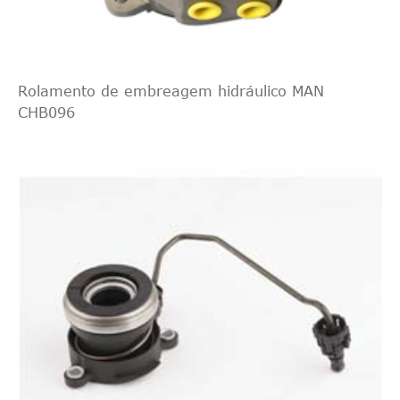
Multijet DOBLO
263
Combi (152, 263)
1956
99
A1.000
2.0 D
Lancia DELTA III
Rolamento de embreagem hidráulico MAN
(844) 2008/08-
CHB096
DELTA III (844)
198
1368
88
1.4
A4.000
DELTA III (844)
198
1368
103
1.4 16V
A7.000
DELTA III (844)
198
1368
88
1.4 Bifuel
A4.000
DELTA III (844)
955
1598
85
1.6 D Multijet
A4.000
DELTA III (844)
939
1742
147
1.8
B1.000
Multijet DELTA III
198
1956
121