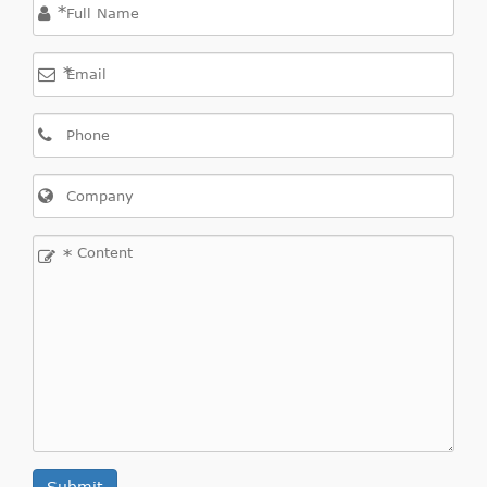
*
COMBO Caixa de
Um 20
Corpo/Propriedade
1956
99
FD
*
(X12) 2.0 CDTI
Opel COMBO Tour
(X12) 2012/02-
Um
Tour COMBO
FDH
1598
77
(X12) 1.6 CDTI
16
*
Um
Tour COMBO
FDH
1598
74
(X12) 1.6 CDTI
16
Tour COMBO
Um 16
1598
66
(X12) 1.6 CDTI
FDL
COMBO Tour
Um 20
1956
99
(X12) 2.0 CDTI
FD
Submit