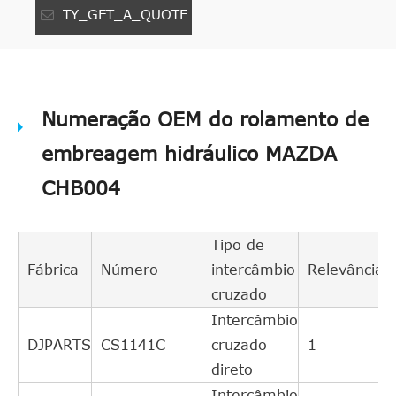
TY_GET_A_QUOTE
Numeração OEM do rolamento de
embreagem hidráulico MAZDA
CHB004
Tipo de
Fábrica
Número
intercâmbio
Relevância
cruzado
Intercâmbio
DJPARTS
CS1141C
cruzado
1
direto
Intercâmbio