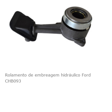
portas
Supercharged
3.8L 232Cu.
XR-7
Em. V6 GÁS
1989
Mercúrio
Puma
Sedan 2
OHV
portas
Supercharged
Rolamento de embreagem hidráulico Ford
CHB093