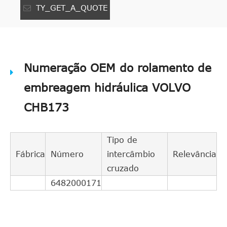
TY_GET_A_QUOTE
Numeração OEM do rolamento de
embreagem hidráulica VOLVO
CHB173
Tipo de
Fábrica
Número
intercâmbio
Relevância
cruzado
6482000171