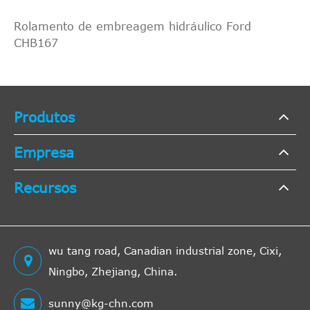
Rolamento de embreagem hidráulico Ford
CHB167
Produtos
Empresa
Recursos
wu tang road, Canadian industrial zone, Cixi,
Ningbo, Zhejiang, China.
sunny@kg-chn.com