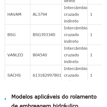
direto
Intercâmbio
HAVAM
AL3794
cruzado
1
indireto
Intercâmbio
BSG
BSG393340
cruzado
1
indireto
Intercâmbio
VANLEO
804540
cruzado
1
indireto
Intercâmbio
SACHS
613182997801
cruzado
1
indireto
Intercâmbio
VALEO
Modelos aplicáveis do rolamento
804540
cruzado
1
indireto
de embreagem hidráulico