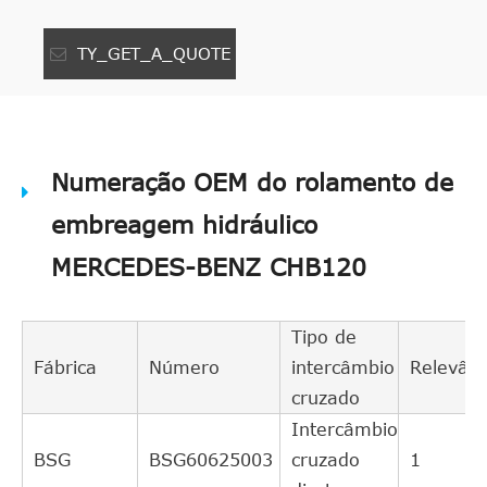
TY_GET_A_QUOTE
Numeração OEM do rolamento de
embreagem hidráulico
MERCEDES-BENZ CHB120
Tipo de
Fábrica
Número
intercâmbio
Relevânc
cruzado
Intercâmbio
BSG
BSG60625003
cruzado
1