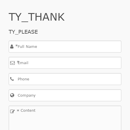
Benz
Kasten
2003/07
KW,
2.2
122
TY_THANK
PS
1998
TY_PLEASE
ccm,
Mercedes-
Vito
113
1997/03-
95
638
*
Benz
Kasten
2.0
2003/07
KW,
129
*
PS
2295
ccm,
Mercedes-
Vito
114
1997/03-
105
638
Benz
Kasten
2.3
2003/07
KW,
143
*
PS