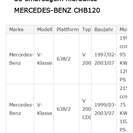
Intercâmbio
MERCEDES-BENZ CHB120
LuK
510003610
cruzado
1
indireto
Intercâmbio
Marke
Modell
Plattform
Typ
Baujahr
Moto
QUINTON
CSC027
cruzado
1
1998
HAZELL
indireto
ccm,
Intercâmbio
Mercedes-
V-
V
1997/02-
95
MERCEDES-
638/2
A0002541808
cruzado
1
Benz
Klasse
200
2003/07
KW,
BENZ
indireto
129
Intercâmbio
PS
MERCEDES-
A0002541408
cruzado
1
2151
BENZ
indireto
ccm,
V
Intercâmbio
Mercedes-
V-
1999/03-
75
MERCEDES-
638/2
200
A0002541308
cruzado
1
Benz
Klasse
2003/07
KW,
BENZ
CDI
indireto
102
Intercâmbio
PS