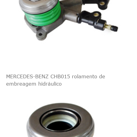
112
Mercedes-
Ônibus
1999/03-
90
638
CDI
Benz
Vito
2003/07
KW,
2.2
122
PS
1998
ccm,
Mercedes-
Ônibus
113
1996/02-
95
638
Benz
Vito
2.0
2003/07
KW,
129
MERCEDES-BENZ CHB015 rolamento de
embreagem hidráulico
PS
2295
ccm,
Mercedes-
Ônibus
114
1996/12-
105
638
Benz
Vito
2.3
2003/07
KW,
143
PS