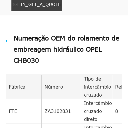
TY_GET_A_QUOTE
Numeração OEM do rolamento de
embreagem hidráulico OPEL
CHB030
Tipo de
Fábrica
Número
intercâmbio
Relev
cruzado
Intercâmbio
FTE
ZA3102831
cruzado
8
direto
Intercâmbio