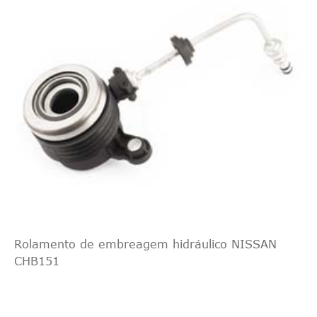
Intercâmbio
ASHIKA
9008805
cruzado
1
indireto
Intercâmbio
SACHS
3000990260
cruzado
1
indireto
LuK
510017010
Rolamento de embreagem hidráulico NISSAN
CHB151