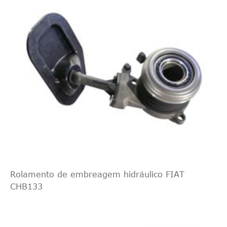
indireto
Intercâmbio
Peças ZF
3182600174
cruzado
2
indireto
Intercâmbio
QUINTON
CSC00754
cruzado
2
HAZELL
indireto
Intercâmbio
QUINTON
CSC00654
cruzado
2
HAZELL
indireto
Intercâmbio
JAPKO
90805
cruzado
1
Rolamento de embreagem hidráulico FIAT
indireto
CHB133
Intercâmbio
KAWE
990077
cruzado
1
indireto