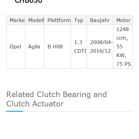
CHB030
FIAT
71742181
cruzado
5
direto
Intercâmbio
Marke
Modell
Plattform
Typ
Baujahr
Motor
VAUXHALL
93193600
cruzado
4
1248
direto
ccm,
1.3
2008/04-
Intercâmbio
Opel
Agila
B H08
55
CDTI
2016/12
A.B.S.
41483
cruzado
5
KW,
indireto
75 PS
Intercâmbio
OPEL
4708776
cruzado
4
indireto
Related Clutch Bearing and
Intercâmbio
Clutch Actuator
SUZUKI
2382079J00000
cruzado
3
indireto
Intercâmbio
JAPANPARTES
CF805
cruzado
3