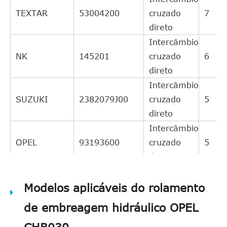
TEXTAR
53004200
cruzado
7
direto
Intercâmbio
NK
145201
cruzado
6
direto
Intercâmbio
SUZUKI
2382079J00
cruzado
5
direto
Intercâmbio
OPEL
93193600
cruzado
5
direto
Intercâmbio
SACHS
Modelos aplicáveis do rolamento
3182600174
cruzado
5
direto
de embreagem hidráulico OPEL
Intercâmbio