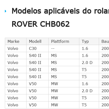
FORD
7G917A564AB
Modelos aplicáveis do ro
FORD
7G917A564AA
FORD
3M517A564AH
ROVER CHB062
FORD
3M517A564AG
QUINTON HAZELL
CSC055
FORD
1548409
Marke
Modell
Plattform
Typ
Bau
FORD
7G917A564AC
Volvo
C30
--
1.6
200
FTE
ZA280245
Volvo
S40 II
MS
1.6
200
ACDelco
AC133S
Volvo
S40 II
MS
2.0 D
200
QUINTON HAZELL
CSC064
Volvo
S40 II
MS
T5
200
BORG & BECK
BCS150
Volvo
S40 II
MS
T5
200
QUINTON HAZELL
KNF28028
Volvo
V50
MW
1.6
200
VOLVO
31259635
Volvo
V50
MW
2.0 D
200
NACIONAL
NSC0035
Volvo
V50
MW
T5
200
FTE
ZA280246
Volvo
V50
MW
T5
200