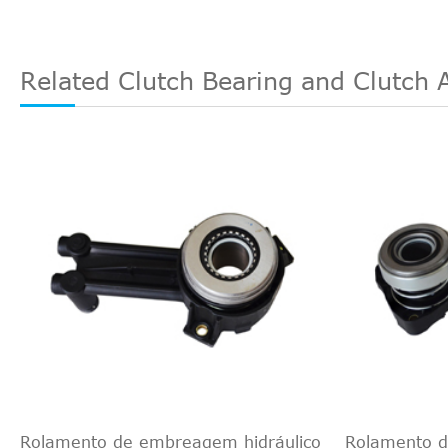
TEXTAR
53001900
FORD
1346068
Peças ZF
3182600148
Related Clutch Bearing and Clutch 
QUINTON HAZELL
CSC01017
QUINTON HAZELL
CSC00949
QUINTON HAZELL
CSC00799
VOLVO
30729354
FORD
3M517A546AG
PRIMEIRA LINHA
BCS150
NK
144802
SACHS
3182600164
FORD
3M517A564AF
LuK
510013010
Rolamento de embreagem hidráulico
Rolamento d