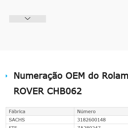
Numeração OEM do Rolam
ROVER CHB062
Fábrica
Número
SACHS
3182600148
FTE
ZA280247