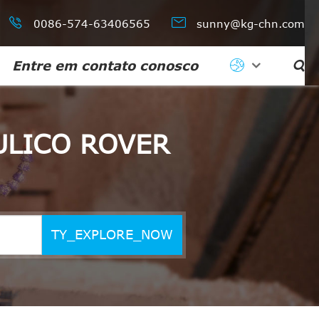


0086-574-63406565
sunny@kg-chn.com
Entre em contato conosco

ULICO ROVER
TY_EXPLORE_NOW