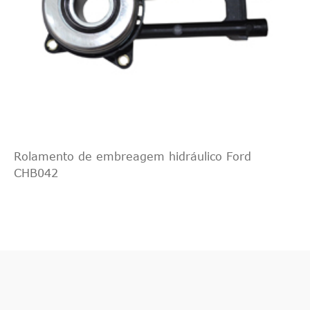
Intercâmbio
TRIPLO
CSC01
cruzado
1
CINCO
indireto
Intercâmbio
JAPANPARTES
JCFW03
cruzado
1
indireto
Intercâmbio
MALò
88562
cruzado
1
Rolamento de embreagem hidráulico Ford
indireto
CHB042
Intercâmbio
PRIMEIRA
BCS141
cruzado
1
LINHA
indireto
LuK
510017410