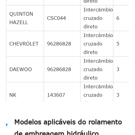
direto
Intercâmbio
QUINTON
CSC044
cruzado
6
HAZELL
direto
Intercâmbio
CHEVROLET
96286828
cruzado
5
direto
Intercâmbio
DAEWOO
96286828
cruzado
3
direto
Intercâmbio
NK
143607
cruzado
3
direto
Intercâmbio
DJPARTS
Modelos aplicáveis do rolamento
CS1140C
cruzado
3
direto
de embreagem hidráulico