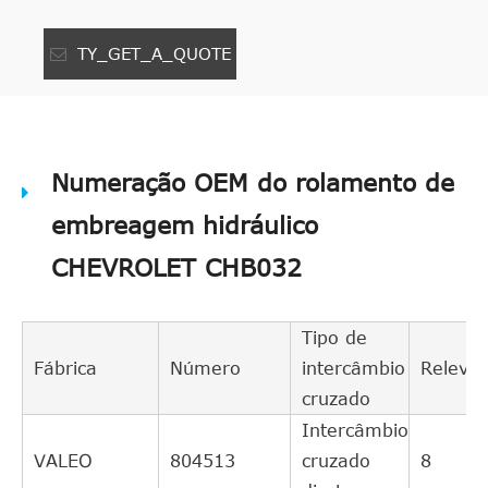
TY_GET_A_QUOTE
Numeração OEM do rolamento de
embreagem hidráulico
CHEVROLET CHB032
Tipo de
Fábrica
Número
intercâmbio
Relevân
cruzado
Intercâmbio
VALEO
804513
cruzado
8