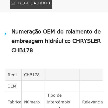
TY_GET_A_QUOTE
Numeração OEM do rolamento de
embreagem hidráulico CHRYSLER
CHB178
Item
CHB178
OEM
Tipo de
Fábrica
Número
intercâmbio
Relevância