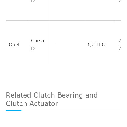
D
201
Corsa
201
Opel
--
1,2 LPG
D
201
Corsa
200
Opel
--
1,2 LPG
Related Clutch Bearing and
D
201
Clutch Actuator