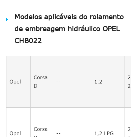
Modelos aplicáveis do rolamento
de embreagem hidráulico OPEL
CHB022
Corsa
201
Opel
--
1.2
D
201
Corsa
201
Opel
--
1,2 LPG