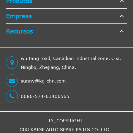
Produtos
Vauxhall
C W5L, F08
1.2 16V
MK II
200
Empresa
Recursos
1.2 16V
Corsa
200
Vauxhall
C W5L, F08
Dual-
MK II
200
wu tang road, Canadian industrial zone, Cixi,
Combustível
Ningbo, Zhejiang, China.
sunny@kg-chn.com
0086-574-63406565
Corsa
200
Vauxhall
C W5L, F08
1.4 16V
MK II
200
TY_COPYRIGHT
CIXI KAIGE AUTO SPARE PARTS CO.,LTD.