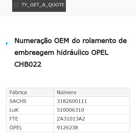
TY_GET_A_QUOTE
Numeração OEM do rolamento de
embreagem hidráulico OPEL
CHB022
Fábrica
Número
SACHS
3182600111
LuK
510006310
FTE
ZA31013A2
OPEL
9126238