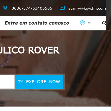


0086-574-63406565
sunny@kg-chn.com
Entre em contato conosco

ULICO ROVER
TY_EXPLORE_NOW