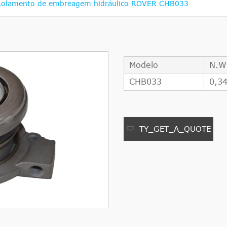
Rolamento de embreagem hidráulico ROVER CHB033
Modelo
N.W
CHB033
0,3
TY_GET_A_QUOTE