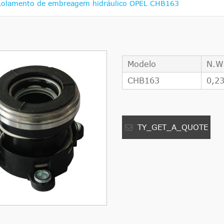
Rolamento de embreagem hidráulico OPEL CHB163
Modelo
N.W
CHB163
0,2
TY_GET_A_QUOTE