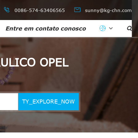


0086-574-63406565
sunny@kg-chn.com
Entre em contato conosco

ULICO OPEL
TY_EXPLORE_NOW