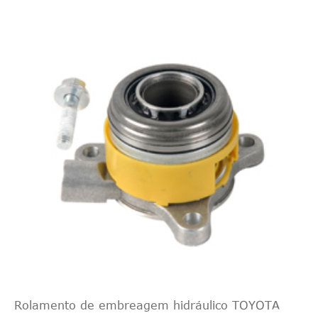
Combustível)
1999ccm 146H
Volvo
2014
Saloon
107KW (Flex-
Combustível)
1999ccm 146H
Volvo
2015
Saloon
107KW (Flex-
Combustível)
1999ccm 146H
Volvo
2016
Saloon
107KW (Flex-
Combustível)
1999ccm 145H
Volvo
2007
Propriedade
107KW
(gasolina)
1999ccm 145H
Volvo
2008
Propriedade
107KW
Rolamento de embreagem hidráulico TOYOTA
(gasolina)