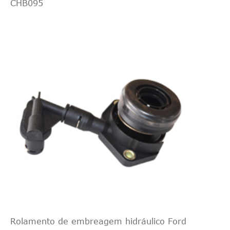
CHB095
1999ccm 146H
Volvo
2008
Propriedade
107KW
(gasolina/etano
1999ccm 145H
Volvo
2009
Propriedade
107KW
(gasolina)
1999ccm 146H
Volvo
2009
Propriedade
107KW
(gasolina/etano
1560ccm 109H
Volvo
2010
Propriedade
80KW (Diesel)
1999ccm 145H
Volvo
2010
Propriedade
107KW
(gasolina)
1999ccm 146H
Rolamento de embreagem hidráulico Ford
Volvo
2010
Propriedade
107KW