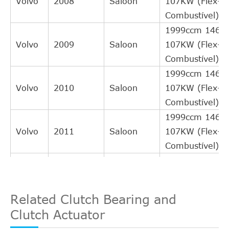
Volvo
2008
Saloon
107KW (Flex-
Combustível)
1999ccm 146H
Volvo
2009
Saloon
107KW (Flex-
Combustível)
1999ccm 146H
Volvo
2010
Saloon
107KW (Flex-
Combustível)
1999ccm 146H
Volvo
2011
Saloon
107KW (Flex-
Combustível)
1999ccm 146H
Volvo
2012
Saloon
107KW (Flex-
Combustível)
Related Clutch Bearing and
1999ccm 146H
Clutch Actuator
Volvo
2013
Saloon
107KW (Flex-