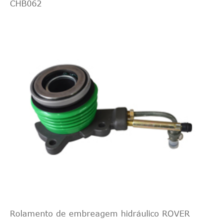
CHB062
(gasolina/etano
1560ccm 109H
Volvo
2011
Propriedade
80KW (Diesel)
1999ccm 145H
Volvo
2011
Propriedade
107KW
(gasolina)
1999ccm 146H
Volvo
2011
Propriedade
107KW
(gasolina/etano
Rolamento de embreagem hidráulico ROVER