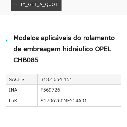
TY_GET_A_QUOTE
Modelos aplicáveis do rolamento
de embreagem hidráulico OPEL
CHB085
SACHS
3182 654 151
INA
F569726
LuK
S1706260MF514A01