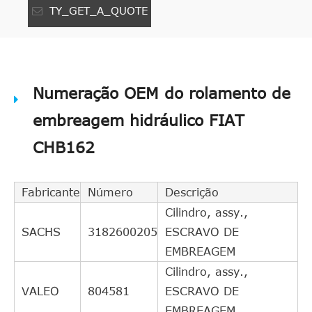
TY_GET_A_QUOTE
Numeração OEM do rolamento de
embreagem hidráulico FIAT
CHB162
Fabricante
Número
Descrição
Cilindro, assy.,
SACHS
3182600205
ESCRAVO DE
EMBREAGEM
Cilindro, assy.,
VALEO
804581
ESCRAVO DE
EMBREAGEM