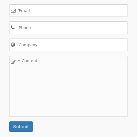
Corpo/Propriedade
1956
99
FD
*
(X12) 2.0 CDTI
Opel COMBO Tour
(X12) 2012/02-
Um
Tour COMBO
FDH
1598
77
(X12) 1.6 CDTI
16
*
Um
Tour COMBO
FDH
1598
74
(X12) 1.6 CDTI
16
Tour COMBO
Um 16
1598
66
(X12) 1.6 CDTI
FDL
COMBO Tour
Um 20
1956
99
(X12) 2.0 CDTI
FD
Submit