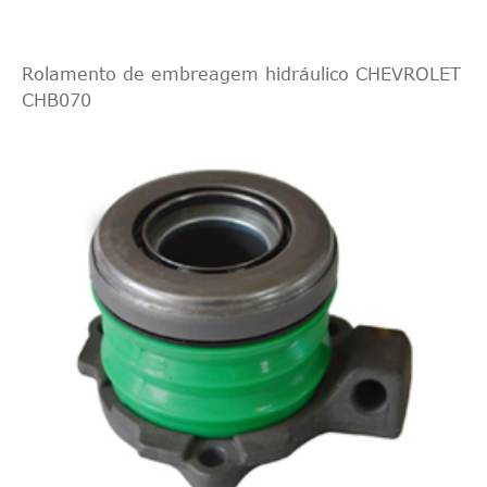
A1.000
2.0 D
Lancia DELTA III
Rolamento de embreagem hidráulico CHEVROLET
(844) 2008/08-
CHB070
DELTA III (844)
198
1368
88
1.4
A4.000
DELTA III (844)
198
1368
103
1.4 16V
A7.000
DELTA III (844)
198
1368
88
1.4 Bifuel
A4.000
DELTA III (844)
955
1598
85
1.6 D Multijet
A4.000
DELTA III (844)
939
1742
147
1.8
B1.000
Multijet DELTA III
198
1956
121
(844) 2.0 D
A5.000