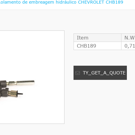
Rolamento de embreagem hidráulico CHEVROLET CHB189
Item
N.W
CHB189
0,7
TY_GET_A_QUOTE