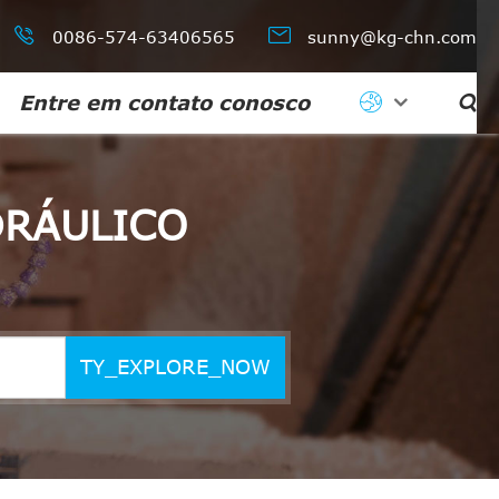


0086-574-63406565
sunny@kg-chn.com
Entre em contato conosco

DRÁULICO
TY_EXPLORE_NOW