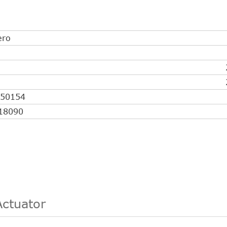
ro
50154
18090
Actuator